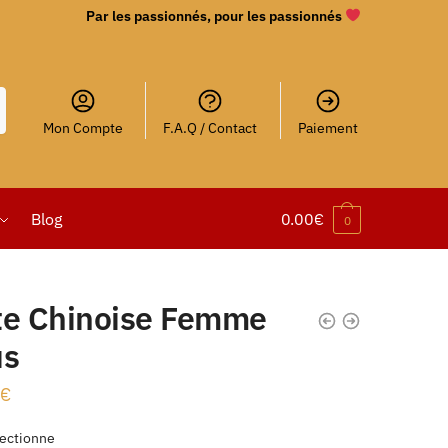
Par les passionnés, pour les passionnés
Mon Compte
F.A.Q / Contact
Paiement
Blog
0.00
€
0
te Chinoise Femme
us
€
ectionne