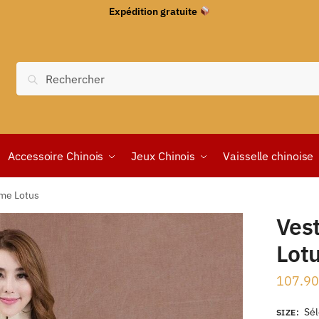
Expédition gratuite
Recherche
Accessoire Chinois
Jeux Chinois
Vaisselle chinoise
me Lotus
Ves
Lot
107.90
Sél
SIZE
: