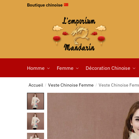
Boutique chinoise
Homme
Femme
Décoration Chinoise
Accueil
Veste Chinoise Femme
Veste Chinoise Fem
/
/