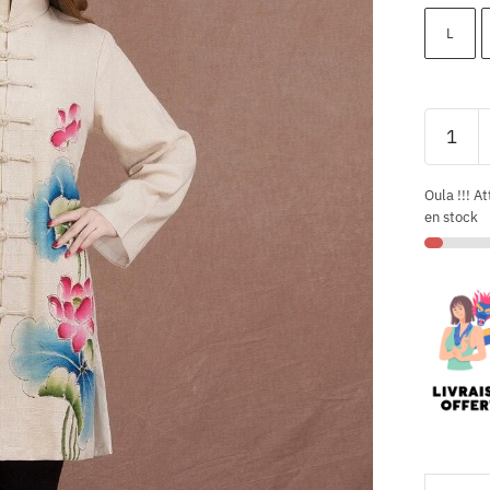
L
Oula !!! At
en stock