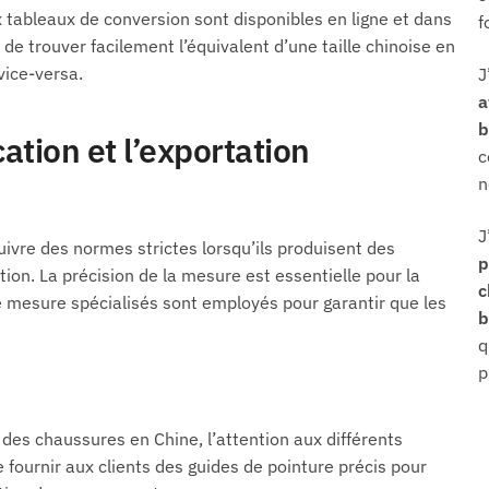
tableaux de conversion sont disponibles en ligne et dans
f
e trouver facilement l’équivalent d’une taille chinoise en
vice-versa.
J
a
b
ation et l’exportation
c
n
J
ivre des normes strictes lorsqu’ils produisent des
p
ion. La précision de la mesure est essentielle pour la
de mesure spécialisés sont employés pour garantir que les
b
q
p
des chaussures en Chine, l’attention aux différents
de fournir aux clients des guides de pointure précis pour