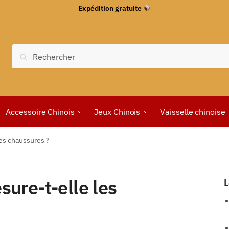
Expédition gratuite
Recherche
Accessoire Chinois
Jeux Chinois
Vaisselle chinoise
es chaussures ?
ure-t-elle les
L