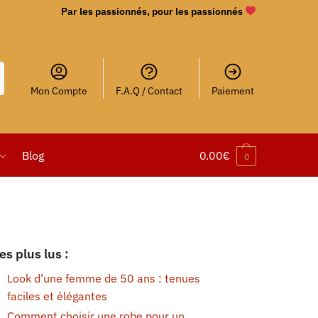
Par les passionnés, pour les passionnés
Mon Compte
F.A.Q / Contact
Paiement
Blog
0.00
€
0
es plus lus :
Look d’une femme de 50 ans : tenues
faciles et élégantes
Comment choisir une robe pour un