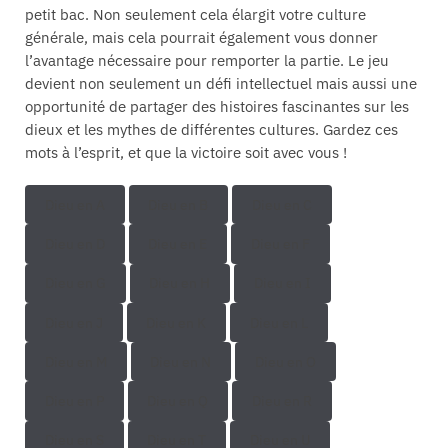
petit bac. Non seulement cela élargit votre culture
générale, mais cela pourrait également vous donner
l’avantage nécessaire pour remporter la partie. Le jeu
devient non seulement un défi intellectuel mais aussi une
opportunité de partager des histoires fascinantes sur les
dieux et les mythes de différentes cultures. Gardez ces
mots à l’esprit, et que la victoire soit avec vous !
Dieu en A
Dieu en B
Dieu en C
Dieu en D
Dieu en E
Dieu en F
Dieu en G
Dieu en H
Dieu en I
Dieu en J
Dieu en K
Dieu en L
Dieu en M
Dieu en N
Dieu en O
Dieu en P
Dieu en Q
Dieu en R
Dieu en S
Dieu en T
Dieu en U