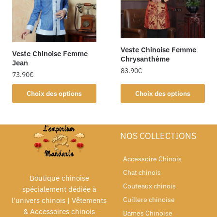
Veste Chinoise Femme
Veste Chinoise Femme
Chrysanthème
Jean
83.90
€
73.90
€
Choix des options
Choix des options
NOS COLLECTIONS
Accessoire Chinois
Chat chinois
Boutique chinoise
Couteaux chinois
spécialement dédiée à
Cuillere chinoise
l'univers chinois | Vêtements
& Accessoires chinois
Dames Chinoise