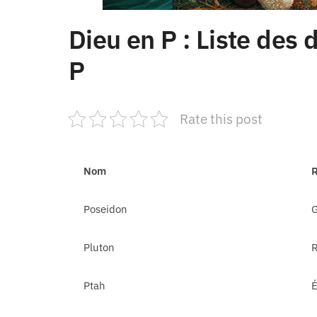
Dieu en P : Liste des
P
Rate this post
Nom
R
Poseidon
Pluton
Ptah
É