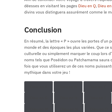
déesses en visitant les pages
Dieu en Q
,
Dieu en
divins vous distinguera assurément comme le maî
Conclusion
En résumé, la lettre « P » ouvre les portes d’un 
monde et des époques les plus variées. Que ce so
culturelle ou simplement marquer le coup lors d’
noms tels que Poséidon ou Patchamama saura cer
fois que vous utiliserez un de ces noms puissant
mythique dans votre jeu !
Dieu en A
Dieu en B
Dieu en C
Dieu en G
Dieu en H
Dieu en I
Dieu en M
Dieu en N
Dieu en O