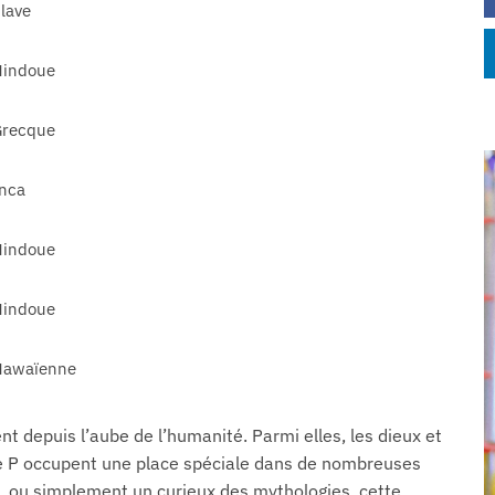
lave
Hindoue
Grecque
nca
Hindoue
Hindoue
Hawaïenne
nt depuis l’aube de l’humanité. Parmi elles, les dieux et
e P occupent une place spéciale dans de nombreuses
ls, ou simplement un curieux des mythologies, cette