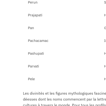
Perun
S
Prajapati
Pan
Pachacamac
I
Pashupati
Parvati
Pele
Les divinités et les figures mythologiques fascine
déesses dont les noms commencent par la lettr
cultures à travers le monde. Pour tous les profi