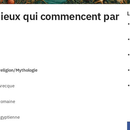
 dieux qui commencent par
L
eligion/Mythologie
Grecque
Romaine
gyptienne