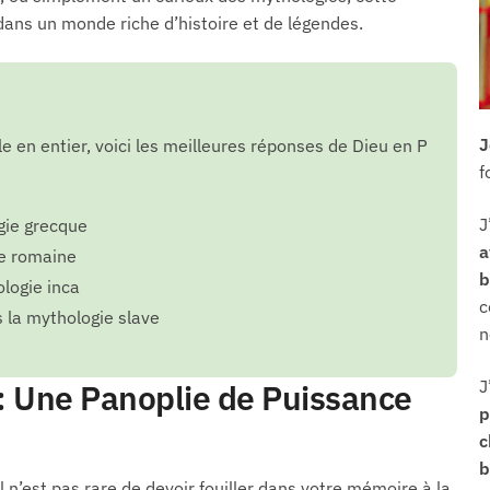
 dans un monde riche d’histoire et de légendes.
J
cle en entier, voici les meilleures réponses de Dieu en P
f
J
gie grecque
a
ie romaine
b
logie inca
c
s la mythologie slave
n
J
 : Une Panoplie de Puissance
p
b
l n’est pas rare de devoir fouiller dans votre mémoire à la