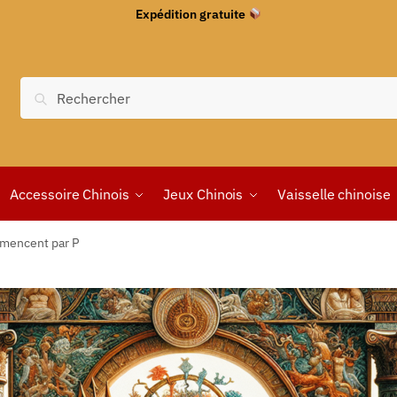
Expédition gratuite
Recherche
Accessoire Chinois
Jeux Chinois
Vaisselle chinoise
mmencent par P