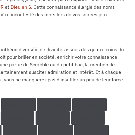
 R
et
Dieu en S
. Cette connaissance élargie des noms
tre incontesté des mots lors de vos soirées jeux.
panthéon diversifié de divinités issues des quatre coins du
it pour briller en société, enrichir votre connaissance
une partie de Scrabble ou du petit bac, la mention de
tainement susciter admiration et intérêt. Et à chaque
s, vous ne manquerez pas d’insuffler un peu de leur force
Dieu en D
Dieu en E
Dieu en F
Dieu en J
Dieu en K
Dieu en L
Dieu en P
Dieu en Q
Dieu en R