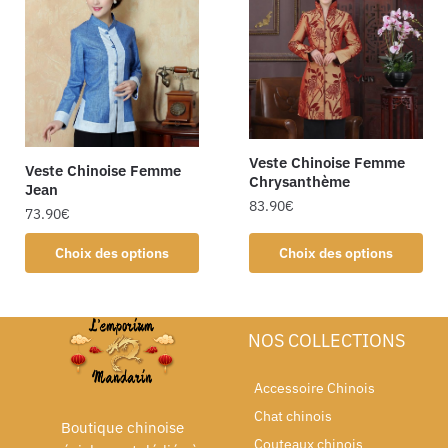
Veste Chinoise Femme
Veste Chinoise Femme
Chrysanthème
Jean
83.90
€
73.90
€
Choix des options
Choix des options
NOS COLLECTIONS
Accessoire Chinois
Chat chinois
Boutique chinoise
Couteaux chinois