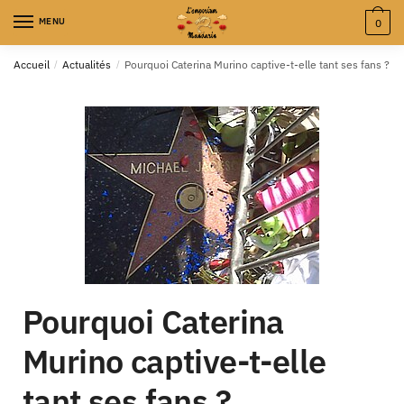
MENU
0
Accueil
/
Actualités
/
Pourquoi Caterina Murino captive-t-elle tant ses fans ?
Pourquoi Caterina
Murino captive-t-elle
tant ses fans ?