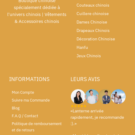
Boutique chinoise
Couteaux chinois
spécialement dédiée à
Cuillere chinoise
l'univers chinois | Vêtements
& Accessoires chinois
Dames Chinoise
Drapeaux Chinois
Décoration Chinoise
Hanfu
Jeux Chinois
INFORMATIONS
LEURS AVIS
Mon Compte
Suivre ma Commande
Blog
«Lanterne arrivée
F.A.Q / Contact
rapidement, je recommande
:).»
Politique de remboursement
et de retours