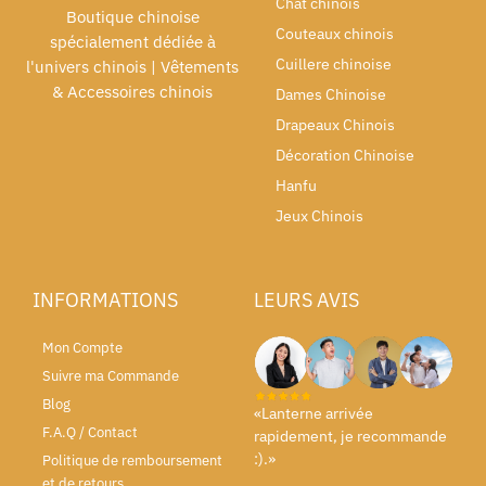
Chat chinois
Boutique chinoise
Couteaux chinois
spécialement dédiée à
Cuillere chinoise
l'univers chinois | Vêtements
& Accessoires chinois
Dames Chinoise
Drapeaux Chinois
Décoration Chinoise
Hanfu
Jeux Chinois
INFORMATIONS
LEURS AVIS
Mon Compte
Suivre ma Commande
Blog
«Lanterne arrivée
F.A.Q / Contact
rapidement, je recommande
:).»
Politique de remboursement
et de retours